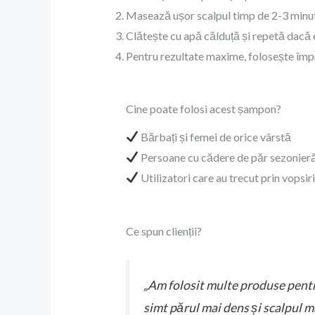
Masează ușor scalpul timp de 2-3 minute
Clătește cu apă călduță și repetă dacă 
Pentru rezultate maxime, folosește îm
Cine poate folosi acest șampon?
Bărbați și femei de orice vârstă
Persoane cu cădere de păr sezonieră
Utilizatori care au trecut prin vopsi
Ce spun clienții?
„Am folosit multe produse pentr
simt părul mai dens și scalpul m