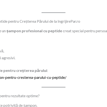
e pentru Creșterea Părului de la IngrijirePar.ro
ne un
șampon profesional cu peptide
creat special pentru persoan
vă,
i agresivi.
e pentru creșterea părului
:
pon-pentru-cresterea-parului-cu-peptide/
pentru rezultate optime?
te potrivită de șampon.