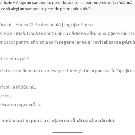
ncluzie – Alege un șampon cu peptide, pentru un păr puternic de la rădăcină
 ce să alegi un șampon cu peptide pentru părul tău?
lui – Eficiență Profesională | IngrijirePar.ro
e de rutină. Dacă te confrunți cu căderea părului, subțiere sau stag
cunoscut pentru eficiența sa în
regenerarea și revitalizarea părul
nte pentru păr?
izi care acționează ca mesageri biologici în organism. În îngrijirea
rienți la rădăcină,
erior,
elerarea regenerării.
n mediu optim pentru creșterea sănătoasă a părului
.