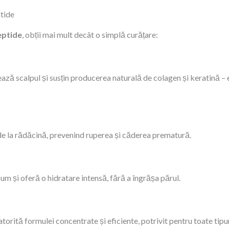
ptide
eptide
, obții mai mult decât o simplă curățare:
ază scalpul și susțin producerea naturală de colagen și keratină – es
 de la rădăcină, prevenind ruperea și căderea prematură.
m și oferă o hidratare intensă, fără a îngrășa părul.
ită formulei concentrate și eficiente, potrivit pentru toate tipuril