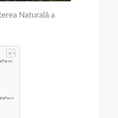
terea Naturală a
rePar.ro
irePar.ro