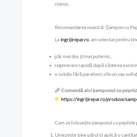
chimic.
Recomandarea noastră: Șampon cu Peptid
La
ingrijirepar.ro
, am selectat pentru ti
păr mai des și mai puternic,
regenerare rapidă după căderea excesi
o soluție fără parabeni, silicon sau sulfaț
Comandă aici șamponul cu peptid
https://ingrijirepar.ro/produse/sam
Cum se folosește șamponul cu peptide 
Umezește bine părul și aplică o cantita