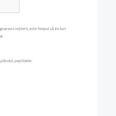
narea creșterii, este timpul să incluzi
ui
.
 părului, peptidele: