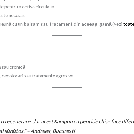
 pentru a activa circulația.
este necesar.
preună cu un
balsam sau tratament din aceeași gamă
(vezi
toate
 sau cronică
ri, decolorări sau tratamente agresive
u regenerare, dar acest șampon cu peptide chiar face difer
ai sănătos.” – Andreea, București