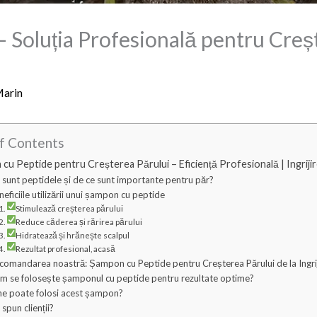
 Soluția Profesională pentru Creș
Marin
f Contents
cu Peptide pentru Creșterea Părului – Eficiență Profesională | Ingriji
 sunt peptidele și de ce sunt importante pentru păr?
neficiile utilizării unui șampon cu peptide
Stimulează creșterea părului
Reduce căderea și rărirea părului
Hidratează și hrănește scalpul
Rezultat profesional, acasă
comandarea noastră: Șampon cu Peptide pentru Creșterea Părului de la Ingrij
m se folosește șamponul cu peptide pentru rezultate optime?
ne poate folosi acest șampon?
 spun clienții?