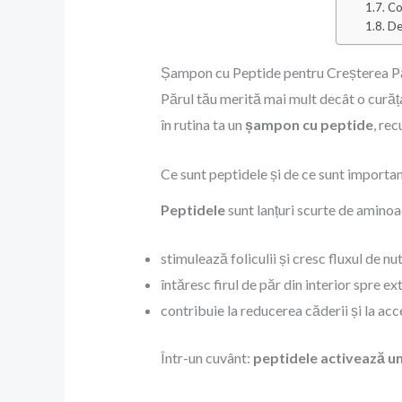
Co
De
Șampon cu Peptide pentru Creșterea Păru
Părul tău merită mai mult decât o curățar
în rutina ta un
șampon cu peptide
, re
Ce sunt peptidele și de ce sunt importa
Peptidele
sunt lanțuri scurte de aminoac
stimulează foliculii și cresc fluxul de nut
întăresc firul de păr din interior spre ext
contribuie la reducerea căderii și la acc
Într-un cuvânt:
peptidele activează u