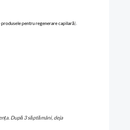
 produsele pentru regenerare capilară
).
ența. După 3 săptămâni, deja