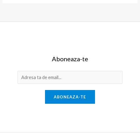
Aboneaza-te
E
m
a
ABONEAZA-TE
i
l
*