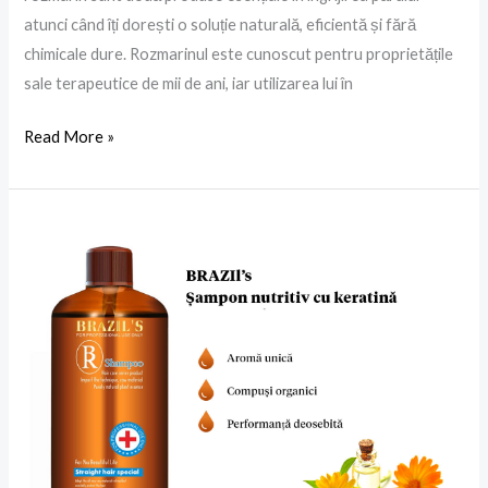
atunci când îți dorești o soluție naturală, eficientă și fără
chimicale dure. Rozmarinul este cunoscut pentru proprietățile
sale terapeutice de mii de ani, iar utilizarea lui în
Read More »
Keratina
pentru
păr
–
Beneficii,
tipuri
și
cele
mai