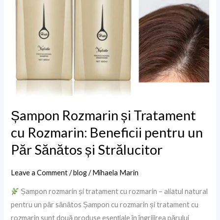
un
Păr
Sănătos
și
Strălucitor
Șampon Rozmarin și Tratament
cu Rozmarin: Beneficii pentru un
Păr Sănătos și Strălucitor
Leave a Comment
/
blog
/
Mihaela Marin
Șampon rozmarin și tratament cu rozmarin – aliatul natural
pentru un păr sănătos Șampon cu rozmarin și tratament cu
rozmarin sunt două produse esențiale în îngrijirea părului