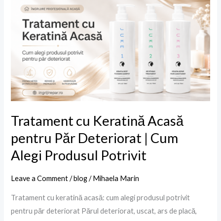
cu
Keratină
Acasă
pentru
Păr
Deteriorat
|
Cum
Alegi
Tratament cu Keratină Acasă
Produsul
pentru Păr Deteriorat | Cum
Potrivit
Alegi Produsul Potrivit
Leave a Comment
/
blog
/
Mihaela Marin
Tratament cu keratină acasă: cum alegi produsul potrivit
pentru păr deteriorat Părul deteriorat, uscat, ars de placă,