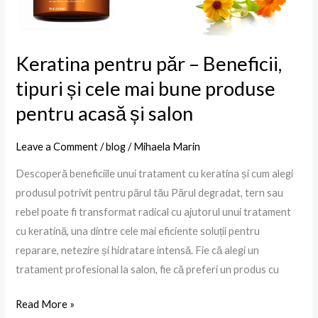
bune
produse
pentru
Keratina pentru păr – Beneficii,
acasă
și
tipuri și cele mai bune produse
salon
pentru acasă și salon
Leave a Comment
/
blog
/
Mihaela Marin
Descoperă beneficiile unui tratament cu keratina și cum alegi
produsul potrivit pentru părul tău Părul degradat, tern sau
rebel poate fi transformat radical cu ajutorul unui tratament
cu keratină, una dintre cele mai eficiente soluții pentru
reparare, netezire și hidratare intensă. Fie că alegi un
tratament profesional la salon, fie că preferi un produs cu
Read More »