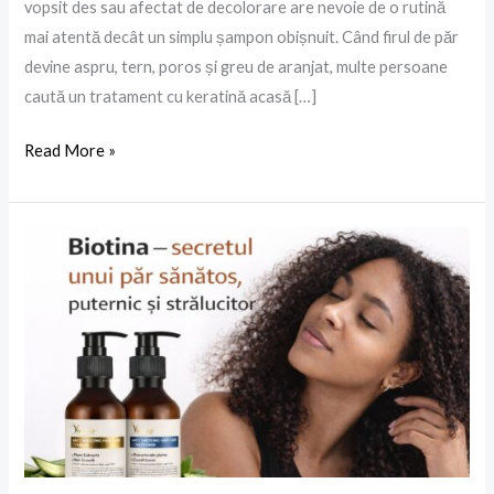
vopsit des sau afectat de decolorare are nevoie de o rutină
mai atentă decât un simplu șampon obișnuit. Când firul de păr
devine aspru, tern, poros și greu de aranjat, multe persoane
caută un tratament cu keratină acasă […]
Read More »
Biotina:
secretul
unui
păr
sănătos,
puternic
și
strălucitor