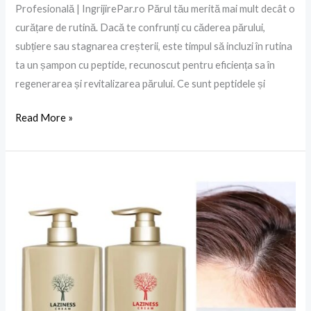
Profesională | IngrijirePar.ro Părul tău merită mai mult decât o
curățare de rutină. Dacă te confrunți cu căderea părului,
subțiere sau stagnarea creșterii, este timpul să incluzi în rutina
ta un șampon cu peptide, recunoscut pentru eficiența sa în
regenerarea și revitalizarea părului. Ce sunt peptidele și
Read More »
Șampon
Rozmarin
și
Tratament
cu
Rozmarin:
Beneficii
pentru