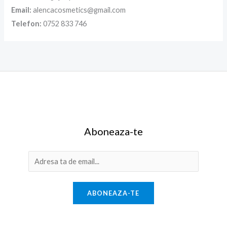
Email:
alencacosmetics@gmail.com
Telefon:
0752 833 746
Aboneaza-te
E
m
a
ABONEAZA-TE
i
l
*