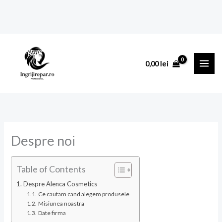
Skip
to
content
0,00
lei
Despre noi
Table of Contents
Despre Alenca Cosmetics
Ce cautam cand alegem produsele
Misiunea noastra
Date firma